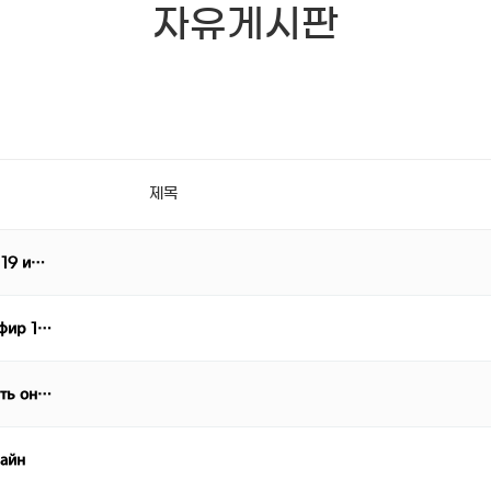
자유게시판
제목
 19 и…
эфир 1…
еть он…
лайн