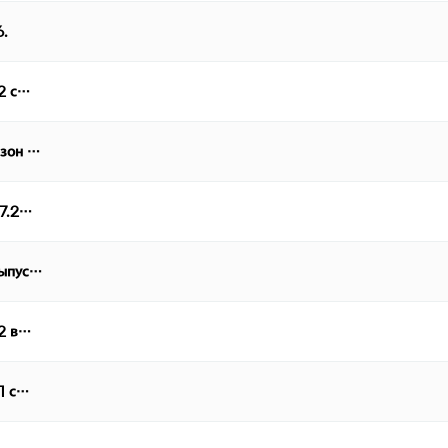
6.
 2 с…
езон …
07.2…
выпус…
 2 в…
 1 с…