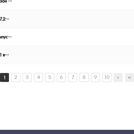
езон …
07.2…
выпус…
 1 в…
2
3
4
5
6
7
8
9
10
1