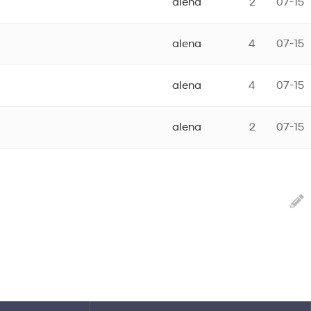
alena
2
07-15
alena
4
07-15
alena
4
07-15
alena
2
07-15