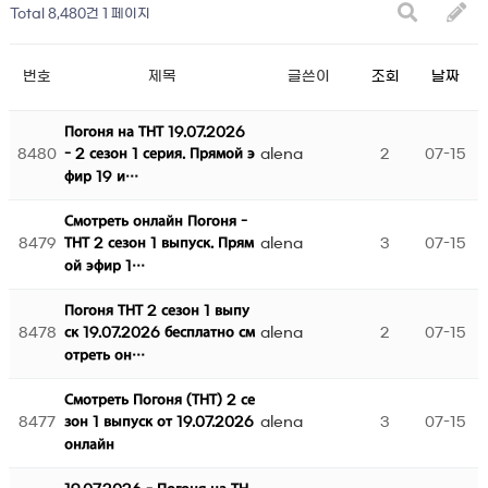
Total 8,480건
1 페이지
번호
제목
글쓴이
조회
날짜
Погоня на ТНТ 19.07.2026
8480
alena
2
07-15
- 2 сезон 1 серия. Прямой э
фир 19 и…
Смотреть онлайн Погоня -
8479
alena
3
07-15
ТНТ 2 сезон 1 выпуск. Прям
ой эфир 1…
Погоня ТНТ 2 сезон 1 выпу
8478
alena
2
07-15
ск 19.07.2026 бесплатно см
отреть он…
Смотреть Погоня (ТНТ) 2 се
8477
alena
3
07-15
зон 1 выпуск от 19.07.2026
онлайн