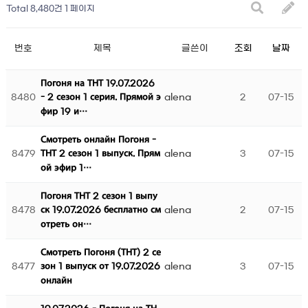
Total 8,480건
1 페이지
번호
제목
글쓴이
조회
날짜
Погоня на ТНТ 19.07.2026
8480
alena
2
07-15
- 2 сезон 1 серия. Прямой э
фир 19 и…
Смотреть онлайн Погоня -
8479
alena
3
07-15
ТНТ 2 сезон 1 выпуск. Прям
ой эфир 1…
Погоня ТНТ 2 сезон 1 выпу
8478
alena
2
07-15
ск 19.07.2026 бесплатно см
отреть он…
Смотреть Погоня (ТНТ) 2 се
8477
alena
3
07-15
зон 1 выпуск от 19.07.2026
онлайн