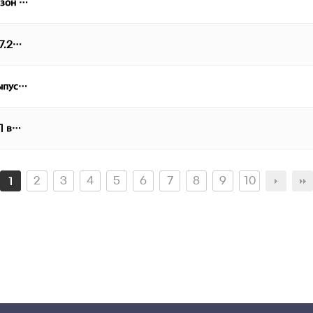
езон …
07.2…
выпус…
 1 в…
2
3
4
5
6
7
8
9
10
1