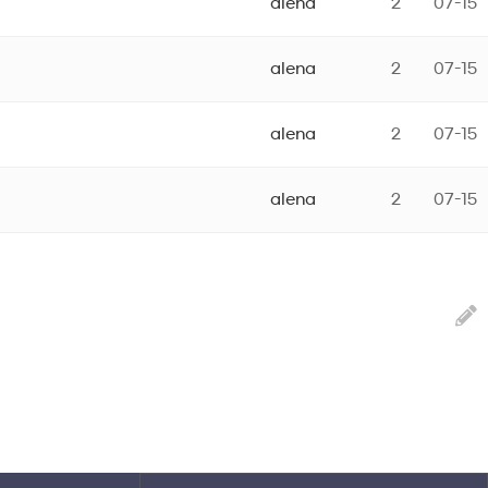
alena
2
07-15
alena
2
07-15
alena
2
07-15
alena
2
07-15