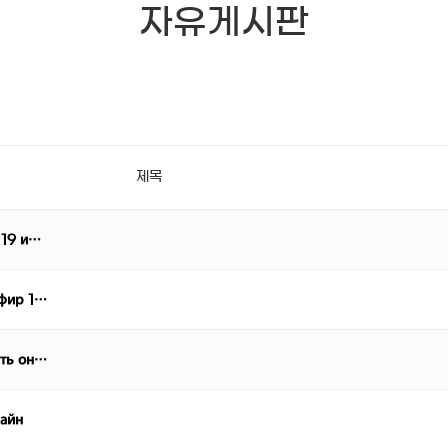
자유게시판
제목
 19 и…
эфир 1…
еть он…
лайн