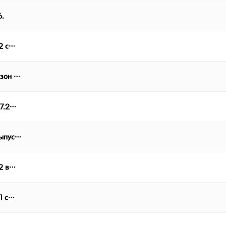
6.
 2 с…
езон …
07.2…
выпус…
 2 в…
 1 с…