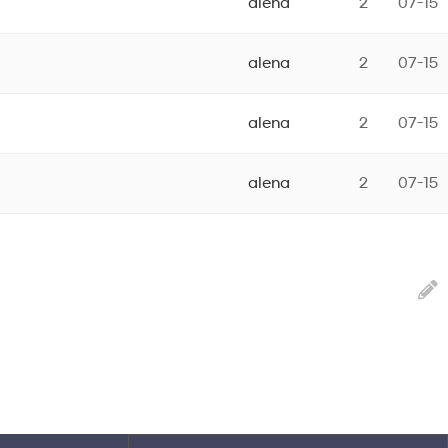
alena
2
07-15
alena
2
07-15
alena
2
07-15
alena
2
07-15