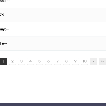
езон …
07.2…
выпус…
 1 в…
2
3
4
5
6
7
8
9
10
1