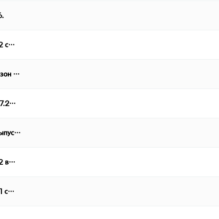
6.
 2 с…
езон …
07.2…
выпус…
 2 в…
 1 с…