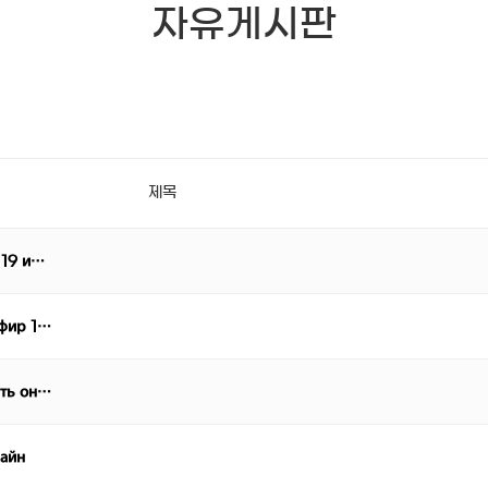
자유게시판
제목
 19 и…
эфир 1…
еть он…
лайн