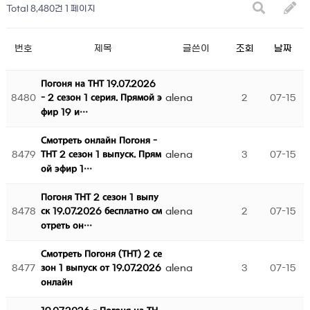
Total 8,480건
1 페이지
번호
제목
글쓴이
조회
날짜
Погоня на ТНТ 19.07.2026
8480
alena
2
07-15
- 2 сезон 1 серия. Прямой э
фир 19 и…
Смотреть онлайн Погоня -
8479
alena
3
07-15
ТНТ 2 сезон 1 выпуск. Прям
ой эфир 1…
Погоня ТНТ 2 сезон 1 выпу
8478
alena
2
07-15
ск 19.07.2026 бесплатно см
отреть он…
Смотреть Погоня (ТНТ) 2 се
8477
alena
3
07-15
зон 1 выпуск от 19.07.2026
онлайн