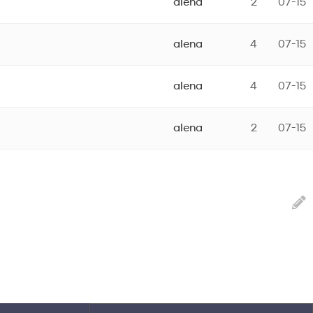
alena
2
07-15
alena
4
07-15
alena
4
07-15
alena
2
07-15