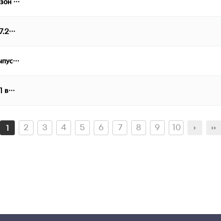
езон …
07.2…
выпус…
 1 в…
2
3
4
5
6
7
8
9
10
1