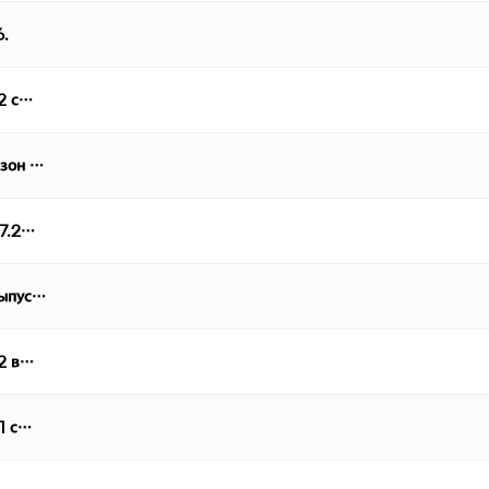
6.
 2 с…
езон …
07.2…
выпус…
 2 в…
 1 с…