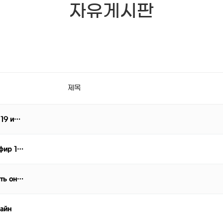
자유게시판
제목
 19 и…
эфир 1…
еть он…
лайн