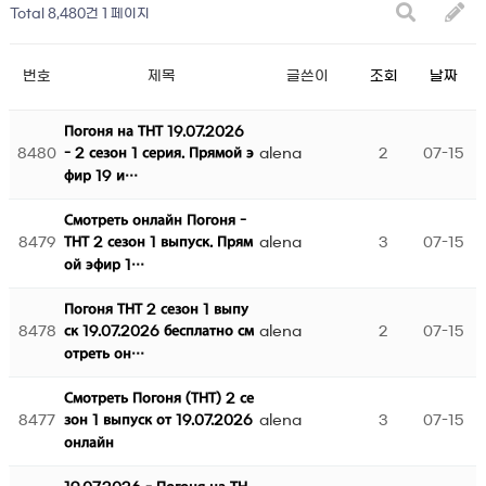
Total 8,480건
1 페이지
번호
제목
글쓴이
조회
날짜
Погоня на ТНТ 19.07.2026
8480
alena
2
07-15
- 2 сезон 1 серия. Прямой э
фир 19 и…
Смотреть онлайн Погоня -
8479
alena
3
07-15
ТНТ 2 сезон 1 выпуск. Прям
ой эфир 1…
Погоня ТНТ 2 сезон 1 выпу
8478
alena
2
07-15
ск 19.07.2026 бесплатно см
отреть он…
Смотреть Погоня (ТНТ) 2 се
8477
alena
3
07-15
зон 1 выпуск от 19.07.2026
онлайн