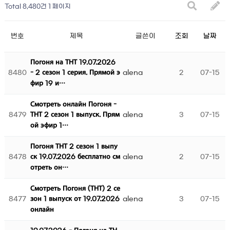
Total 8,480건
1 페이지
번호
제목
글쓴이
조회
날짜
Погоня на ТНТ 19.07.2026
8480
alena
2
07-15
- 2 сезон 1 серия. Прямой э
фир 19 и…
Смотреть онлайн Погоня -
8479
alena
3
07-15
ТНТ 2 сезон 1 выпуск. Прям
ой эфир 1…
Погоня ТНТ 2 сезон 1 выпу
8478
alena
2
07-15
ск 19.07.2026 бесплатно см
отреть он…
Смотреть Погоня (ТНТ) 2 се
8477
alena
3
07-15
зон 1 выпуск от 19.07.2026
онлайн