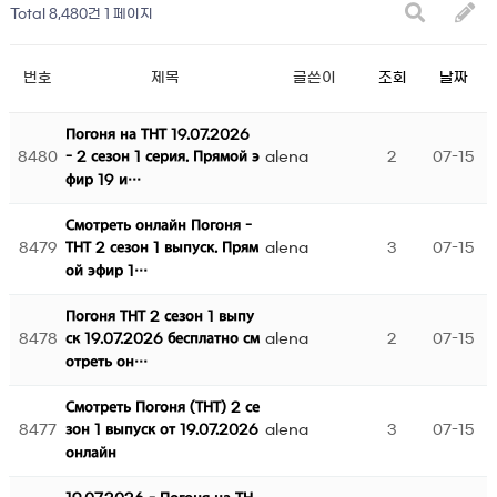
Total 8,480건
1 페이지
번호
제목
글쓴이
조회
날짜
Погоня на ТНТ 19.07.2026
8480
alena
2
07-15
- 2 сезон 1 серия. Прямой э
фир 19 и…
Смотреть онлайн Погоня -
8479
alena
3
07-15
ТНТ 2 сезон 1 выпуск. Прям
ой эфир 1…
Погоня ТНТ 2 сезон 1 выпу
8478
alena
2
07-15
ск 19.07.2026 бесплатно см
отреть он…
Смотреть Погоня (ТНТ) 2 се
8477
alena
3
07-15
зон 1 выпуск от 19.07.2026
онлайн