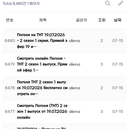
Total 8,480건
1 페이지
번호
제목
글쓴이
조회
날짜
Погоня на ТНТ 19.07.2026
8480
alena
2
07-15
- 2 сезон 1 серия. Прямой э
фир 19 и…
Смотреть онлайн Погоня -
8479
alena
3
07-15
ТНТ 2 сезон 1 выпуск. Прям
ой эфир 1…
Погоня ТНТ 2 сезон 1 выпу
8478
alena
2
07-15
ск 19.07.2026 бесплатно см
отреть он…
Смотреть Погоня (ТНТ) 2 се
8477
alena
3
07-15
зон 1 выпуск от 19.07.2026
онлайн