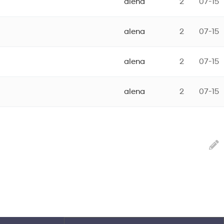
alena
2
07-15
alena
2
07-15
alena
2
07-15
alena
2
07-15