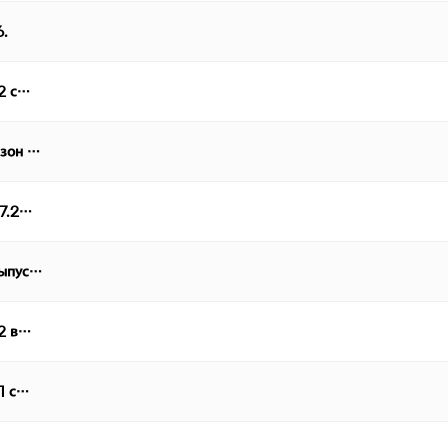
6.
 2 с…
езон …
07.2…
выпус…
 2 в…
 1 с…