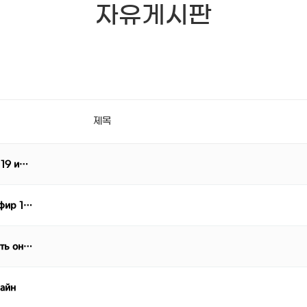
자유게시판
제목
 19 и…
эфир 1…
еть он…
лайн