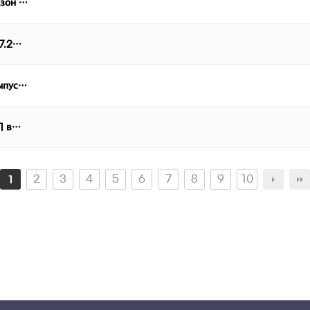
езон …
07.2…
выпус…
 1 в…
2
3
4
5
6
7
8
9
10
1