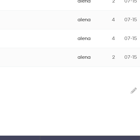
alena
2
07-15
alena
4
07-15
alena
4
07-15
alena
2
07-15