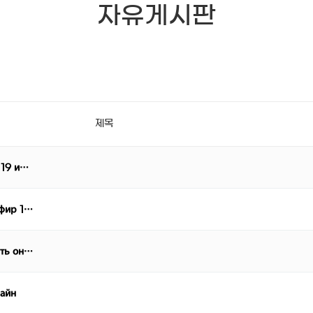
자유게시판
제목
 19 и…
эфир 1…
еть он…
лайн