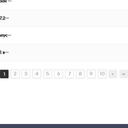
езон …
07.2…
выпус…
 1 в…
2
3
4
5
6
7
8
9
10
1