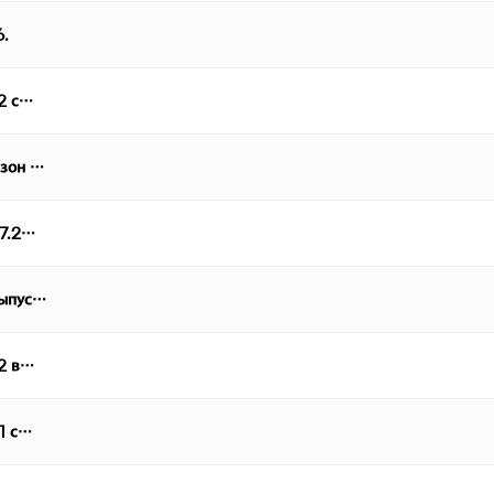
6.
 2 с…
езон …
07.2…
выпус…
 2 в…
 1 с…