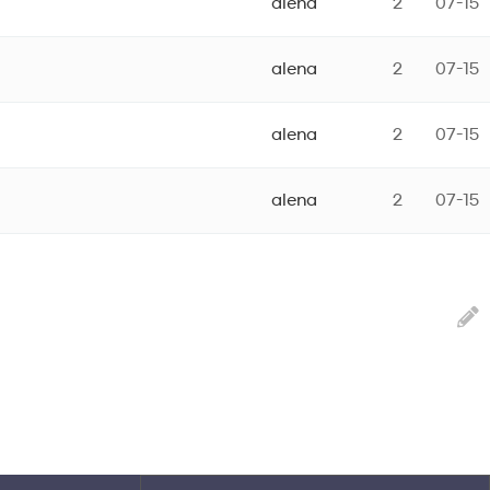
alena
2
07-15
alena
2
07-15
alena
2
07-15
alena
2
07-15