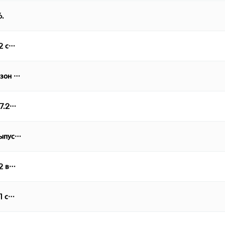
6.
 2 с…
езон …
07.2…
выпус…
 2 в…
 1 с…