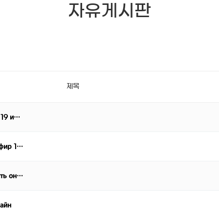
자유게시판
제목
 19 и…
эфир 1…
еть он…
лайн