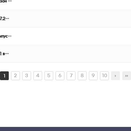
езон …
07.2…
выпус…
 1 в…
2
3
4
5
6
7
8
9
10
1