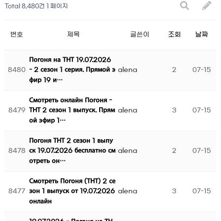
Total 8,480건
1 페이지
번호
제목
글쓴이
조회
날짜
Погоня на ТНТ 19.07.2026
8480
alena
2
07-15
- 2 сезон 1 серия. Прямой э
фир 19 и…
Смотреть онлайн Погоня -
8479
alena
3
07-15
ТНТ 2 сезон 1 выпуск. Прям
ой эфир 1…
Погоня ТНТ 2 сезон 1 выпу
8478
alena
2
07-15
ск 19.07.2026 бесплатно см
отреть он…
Смотреть Погоня (ТНТ) 2 се
8477
alena
3
07-15
зон 1 выпуск от 19.07.2026
онлайн