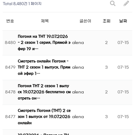
Total 8,480건
1 페이지
번호
제목
글쓴이
조회
날짜
Погоня на ТНТ 19.07.2026
8480
alena
2
07-15
- 2 сезон 1 серия. Прямой э
фир 19 и…
Смотреть онлайн Погоня -
8479
alena
3
07-15
ТНТ 2 сезон 1 выпуск. Прям
ой эфир 1…
Погоня ТНТ 2 сезон 1 выпу
8478
alena
2
07-15
ск 19.07.2026 бесплатно см
отреть он…
Смотреть Погоня (ТНТ) 2 се
8477
alena
3
07-15
зон 1 выпуск от 19.07.2026
онлайн