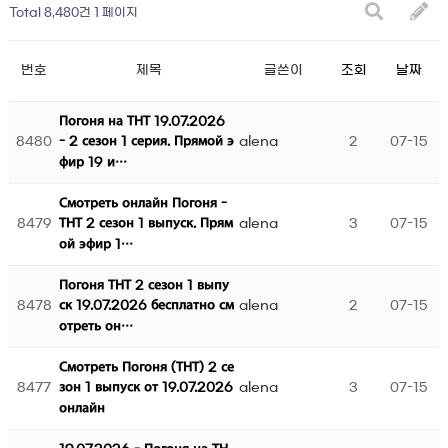
Total 8,480건
1 페이지
번호
제목
글쓴이
조회
날짜
Погоня на ТНТ 19.07.2026
8480
alena
2
07-15
- 2 сезон 1 серия. Прямой э
фир 19 и…
Смотреть онлайн Погоня -
8479
alena
3
07-15
ТНТ 2 сезон 1 выпуск. Прям
ой эфир 1…
Погоня ТНТ 2 сезон 1 выпу
8478
alena
2
07-15
ск 19.07.2026 бесплатно см
отреть он…
Смотреть Погоня (ТНТ) 2 се
8477
alena
3
07-15
зон 1 выпуск от 19.07.2026
онлайн