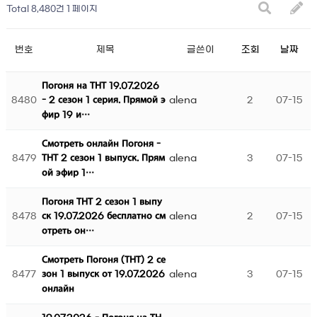
Total 8,480건
1 페이지
번호
제목
글쓴이
조회
날짜
Погоня на ТНТ 19.07.2026
8480
alena
2
07-15
- 2 сезон 1 серия. Прямой э
фир 19 и…
Смотреть онлайн Погоня -
8479
alena
3
07-15
ТНТ 2 сезон 1 выпуск. Прям
ой эфир 1…
Погоня ТНТ 2 сезон 1 выпу
8478
alena
2
07-15
ск 19.07.2026 бесплатно см
отреть он…
Смотреть Погоня (ТНТ) 2 се
8477
alena
3
07-15
зон 1 выпуск от 19.07.2026
онлайн