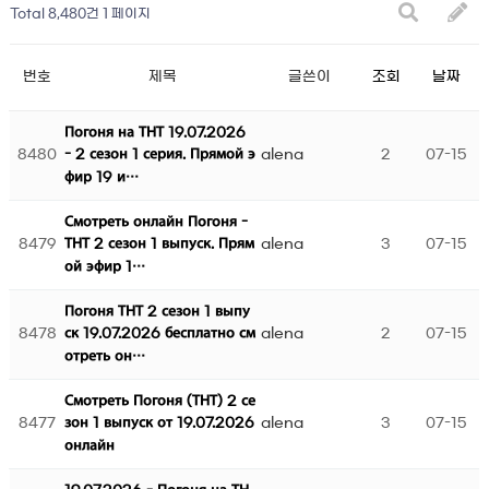
Total 8,480건
1 페이지
번호
제목
글쓴이
조회
날짜
Погоня на ТНТ 19.07.2026
8480
alena
2
07-15
- 2 сезон 1 серия. Прямой э
фир 19 и…
Смотреть онлайн Погоня -
8479
alena
3
07-15
ТНТ 2 сезон 1 выпуск. Прям
ой эфир 1…
Погоня ТНТ 2 сезон 1 выпу
8478
alena
2
07-15
ск 19.07.2026 бесплатно см
отреть он…
Смотреть Погоня (ТНТ) 2 се
8477
alena
3
07-15
зон 1 выпуск от 19.07.2026
онлайн