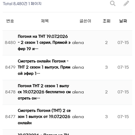
Total 8,480건
1 페이지
번호
제목
글쓴이
조회
날짜
Погоня на ТНТ 19.07.2026
8480
alena
2
07-15
- 2 сезон 1 серия. Прямой э
фир 19 и…
Смотреть онлайн Погоня -
8479
alena
3
07-15
ТНТ 2 сезон 1 выпуск. Прям
ой эфир 1…
Погоня ТНТ 2 сезон 1 выпу
8478
alena
2
07-15
ск 19.07.2026 бесплатно см
отреть он…
Смотреть Погоня (ТНТ) 2 се
8477
alena
3
07-15
зон 1 выпуск от 19.07.2026
онлайн