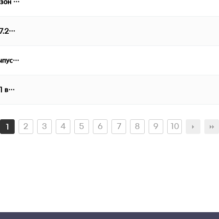
езон …
07.2…
выпус…
 1 в…
2
3
4
5
6
7
8
9
10
1