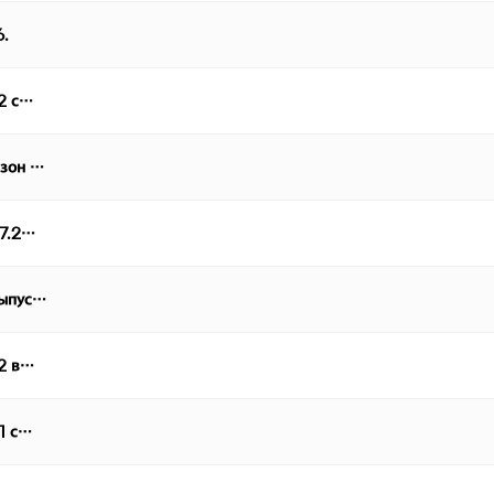
6.
 2 с…
езон …
07.2…
выпус…
 2 в…
 1 с…