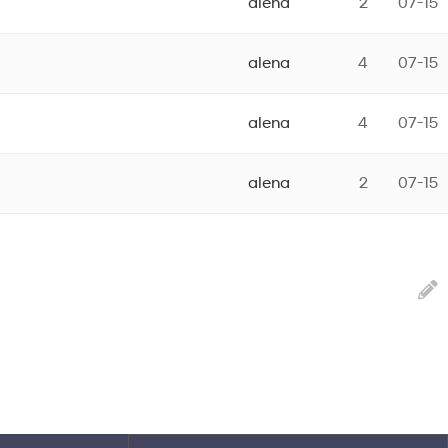
alena
2
07-15
alena
4
07-15
alena
4
07-15
alena
2
07-15