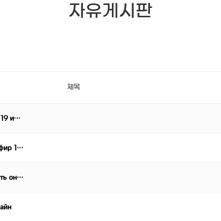
자유게시판
제목
 19 и…
эфир 1…
еть он…
лайн