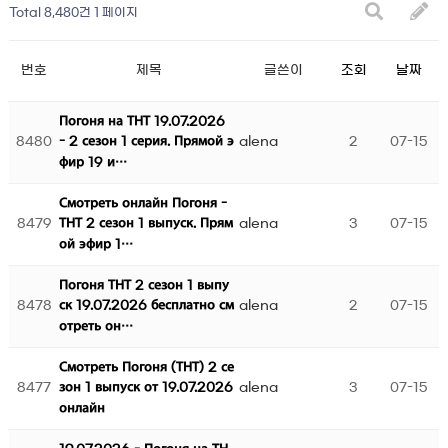
Total 8,480건
1 페이지
번호
제목
글쓴이
조회
날짜
Погоня на ТНТ 19.07.2026
8480
alena
2
07-15
- 2 сезон 1 серия. Прямой э
фир 19 и…
Смотреть онлайн Погоня -
8479
alena
3
07-15
ТНТ 2 сезон 1 выпуск. Прям
ой эфир 1…
Погоня ТНТ 2 сезон 1 выпу
8478
alena
2
07-15
ск 19.07.2026 бесплатно см
отреть он…
Смотреть Погоня (ТНТ) 2 се
8477
alena
3
07-15
зон 1 выпуск от 19.07.2026
онлайн