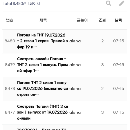
Total 8,480건
1 페이지
번호
제목
글쓴이
조회
날짜
Погоня на ТНТ 19.07.2026
8480
alena
2
07-15
- 2 сезон 1 серия. Прямой э
фир 19 и…
Смотреть онлайн Погоня -
8479
alena
3
07-15
ТНТ 2 сезон 1 выпуск. Прям
ой эфир 1…
Погоня ТНТ 2 сезон 1 выпу
8478
alena
2
07-15
ск 19.07.2026 бесплатно см
отреть он…
Смотреть Погоня (ТНТ) 2 се
8477
alena
3
07-15
зон 1 выпуск от 19.07.2026
онлайн