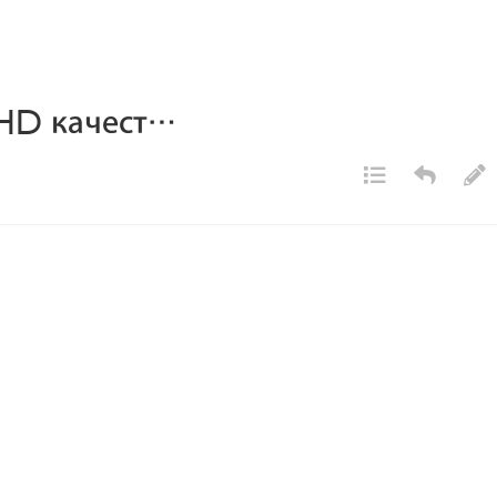
 HD качест…