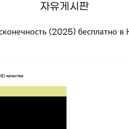
자유게시판
сконечность (2025) бесплатно в
 HD качестве