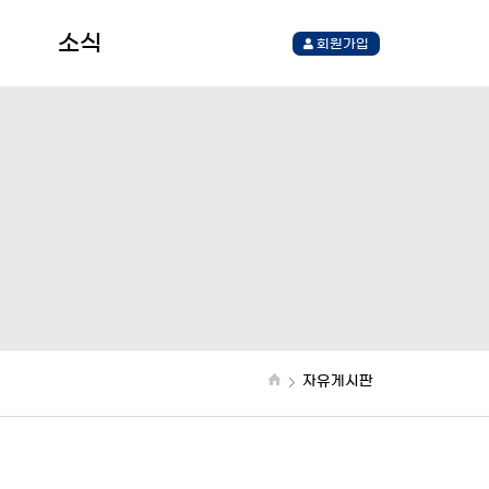
소식
회원가입
법인소식
언론보도
더나은이야기
사업 및 재정 보고
자유게시판