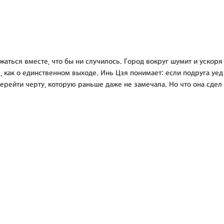
жаться вместе, что бы ни случилось. Город вокруг шумит и ускоря
е, как о единственном выходе. Инь Цзя понимает: если подруга уед
перейти черту, которую раньше даже не замечала. Но что она сдел