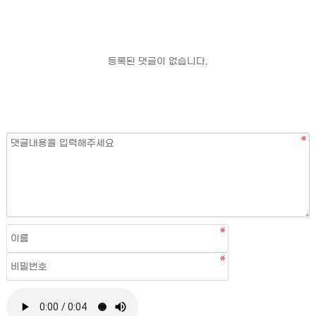
등록된 댓글이 없습니다.