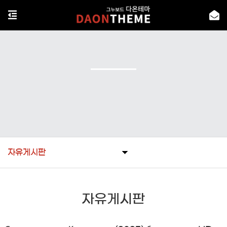
자유게시판
자유게시판