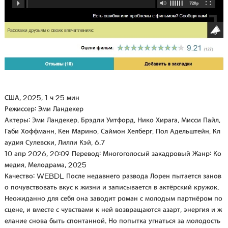
США, 2025, 1 ч 25 мин
Режиссер: Эми Ландекер
Актеры: Эми Ландекер, Брэдли Уитфорд, Нико Хирага, Мисси Пайл,
Габи Хоффманн, Кен Марино, Саймон Хелберг, Пол Адельштейн, Кл
аудия Сулевски, Лилли Кэй, 6.7
10 апр 2026, 20:09 Перевод: Многоголосый закадровый Жанр: Ко
медия, Мелодрама, 2025
Качество: WEBDL После недавнего развода Лорен пытается занов
о почувствовать вкус к жизни и записывается в актёрский кружок.
Неожиданно для себя она заводит роман с молодым партнёром по
сцене, и вместе с чувствами к ней возвращаются азарт, энергия и ж
елание снова быть спонтанной. Но попытка угнаться за молодость