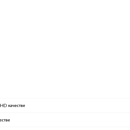
 HD качестве
естве