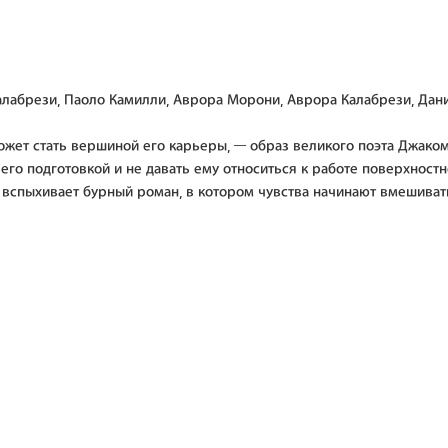
алабрези, Паоло Камилли, Аврора Морони, Аврора Калабрези, Дан
жет стать вершиной его карьеры, — образ великого поэта Джаком
го подготовкой и не давать ему относиться к работе поверхностно
спыхивает бурный роман, в котором чувства начинают вмешиваться