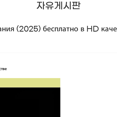
자유게시판
ния (2025) бесплатно в HD каче
стве