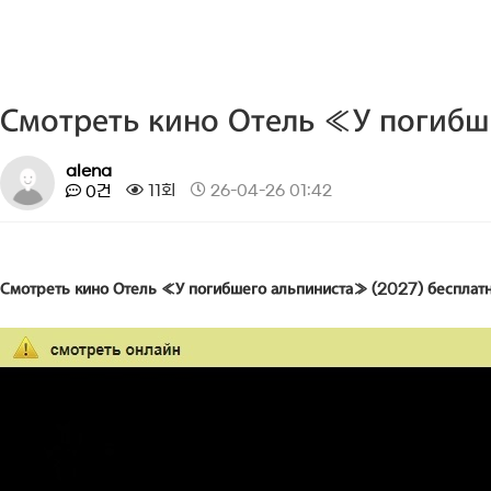
Смотреть кино Отель «У погибш
alena
11회
26-04-26 01:42
0건
Смотреть кино Отель «У погибшего альпиниста» (2027) бесплат