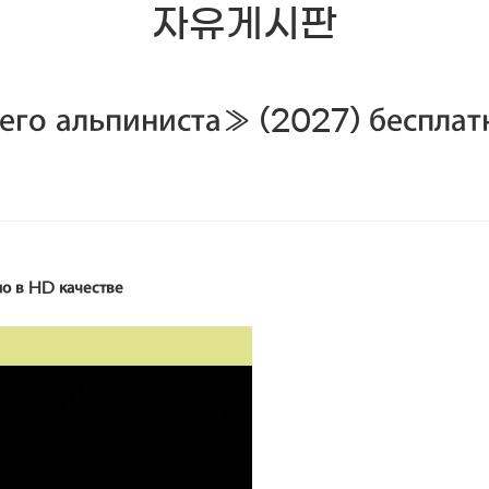
자유게시판
его альпиниста» (2027) беспла
но в HD качестве