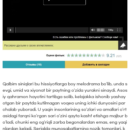
Qalbim siniqlari bu hissiyotlarga boy melodrama bo‘lib, unda s
evgi, umid va xiyonat bir paytning o‘zida yurakni sinaydi. Asos
iy qahramon hayotini tartibga solib, kelajakka ishonib yashay
otgan bir paytda kutilmagan voqea uning ichki dunyosini par
chalab yuboradi. U yaqin insonlarining so‘zlari va amallari o‘rt
asidagi farqni ko‘rgan sari o‘zini qayta kashf etishga majbur b
o‘ladi, chunki eng og‘riqli zarba begonalardan emas, eng yaqi
nlardan keladi. Serialda munosabatlarning nozik tomonlari, k