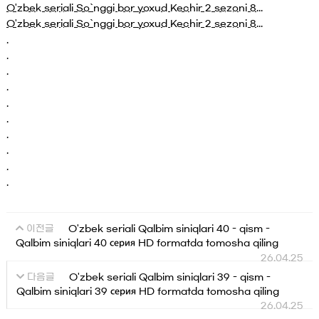
O'zbek seriali So`nggi bor yoxud Kechir 2 sezoni 8...
O'zbek seriali So`nggi bor yoxud Kechir 2 sezoni 8...
.
.
.
.
.
.
.
.
.
.
O'zbek seriali Qalbim siniqlari 40 - qism -
이전글
Qalbim siniqlari 40 серия HD formatda tomosha qiling
26.04.25
O'zbek seriali Qalbim siniqlari 39 - qism -
다음글
Qalbim siniqlari 39 серия HD formatda tomosha qiling
26.04.25