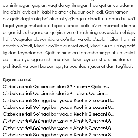
echirilmagan gaplar, vaqtida aytilmagan haqiqatlar va odamn
ing o‘zini ayblashi kabi holatlar chuqur ochiladi. Qahramon
o‘z qalbidagi siniq bo‘laklarni yig‘ishga urinadi, u uchun bu yo‘l
faqat yangi muhabbat topish emas, balki o‘zini hurmat qilishni
o‘rganish, chegaralar qo‘yish va o‘tmishning soyasidan chiqis
hdir. Voqealar davomida u do‘stlar va oila a’zolari bilan ham si
novdan o‘tadi, kimdir qo‘llab quvvatlaydi, kimdir esa uning zaif
ligidan foydalanadi. Qalbim siniqlari tomoshabinga shuni eslat
adi, inson yuragi sinishi mumkin, lekin aynan shu sinishlar uni
pishitadi, va baxt ba’zan qayta boshlash jasoratidan tug‘iladi.
Другие статьи:
O'zbek seriali Qalbim siniqlari 39 - qism - Qalbim...
O'zbek seriali Qalbim siniqlari 39 - qism, Qalbim ...
O'zbek seriali So`nggi bor yoxud Kechir 2 sezoni 8...
O'zbek seriali So`nggi bor yoxud Kechir 2 sezoni 8...
O'zbek seriali So`nggi bor yoxud Kechir 2 sezoni 8...
O'zbek seriali So`nggi bor yoxud Kechir 2 sezoni 8...
O'zbek seriali So`nggi bor yoxud Kechir 2 sezoni 8...
O'zbek seriali So`nggi bor yoxud Kechir 2 sezoni 8...