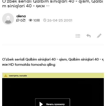
O'zbek seriali Qalbim siniqlari 40 - qism, Qalbi
m siniqlari 40 - қисм …
alena
0건
10회
26-04-25 20:01
O'zbek seriali Qalbim siniqlari 40 - qism, Qalbim siniqlari 40 - қ
исм HD formatda tomosha qiling