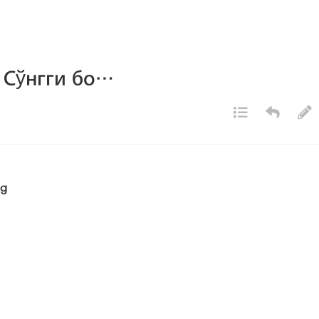
 Сўнгги бо…
ng