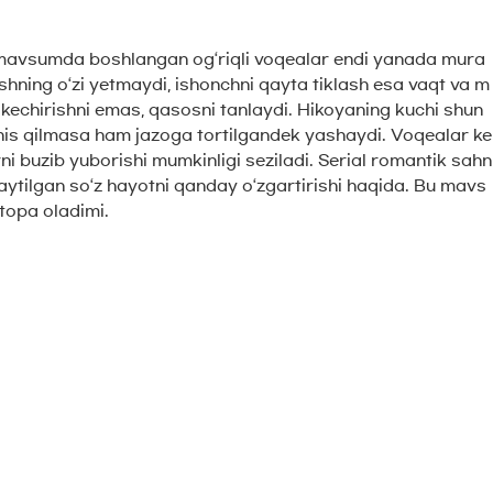
hi mavsumda boshlangan og‘riqli voqealar endi yanada mura
shning o‘zi yetmaydi, ishonchni qayta tiklash esa vaqt va m
a kechirishni emas, qasosni tanlaydi. Hikoyaning kuchi shun
or his qilmasa ham jazoga tortilgandek yashaydi. Voqealar ke
ni buzib yuborishi mumkinligi seziladi. Serial romantik sahn
r aytilgan so‘z hayotni qanday o‘zgartirishi haqida. Bu mavs
topa oladimi.