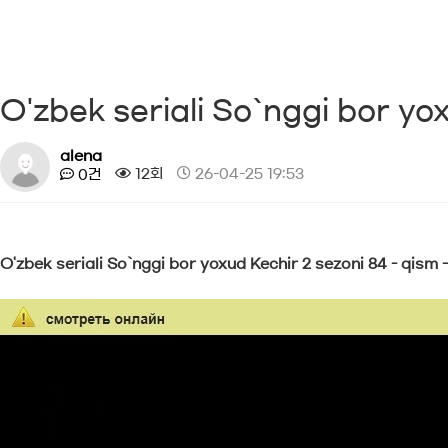
O'zbek seriali So`nggi bor yox
alena
12회
26-04-25 19:53
0건
O'zbek seriali So`nggi bor yoxud Kechir 2 sezoni 84 - qism 