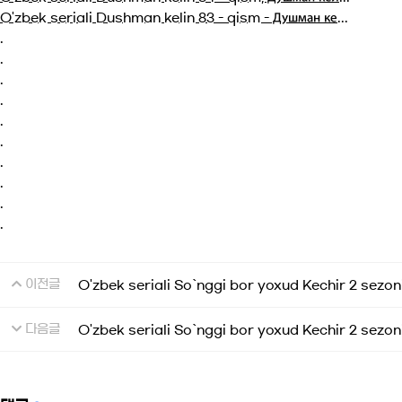
O'zbek seriali Dushman kelin 83 - qism - Душман ке...
.
.
.
.
.
.
.
.
.
.
이전글
O'zbek seriali So`nggi bor yoxud Kechir 2 sezoni
다음글
O'zbek seriali So`nggi bor yoxud Kechir 2 sezoni