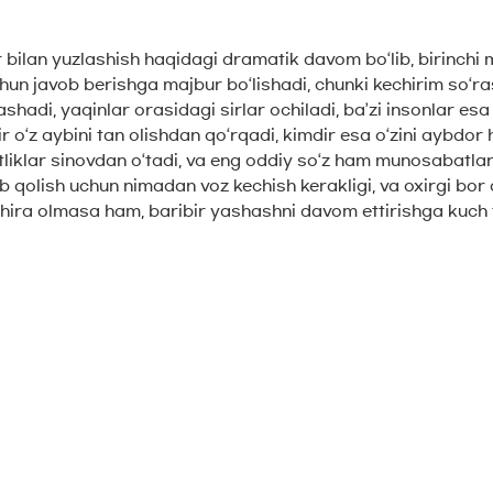
r bilan yuzlashish haqidagi dramatik davom bo‘lib, birinc
un javob berishga majbur bo‘lishadi, chunki kechirim so‘ra
shadi, yaqinlar orasidagi sirlar ochiladi, ba’zi insonlar es
dir o‘z aybini tan olishdan qo‘rqadi, kimdir esa o‘zini aybd
tliklar sinovdan o‘tadi, va eng oddiy so‘z ham munosabatlar
lab qolish uchun nimadan voz kechish kerakligi, va oxirgi bo
chira olmasa ham, baribir yashashni davom ettirishga kuch 