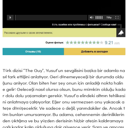
Türk dizisi “The Guy”, Yusuf'un sevgilisini başka bir adamla na
sıl fark ettiğini anlatıyor. Geri dönemeyeceği bir durumda oldu
ğunu anlıyor. Olan biten her şey onun için anladığı nokta halin
e gelir: Geleceği nasıl olursa olsun, bunu mümkün olduğu kada
r dolu dolu yaşamaları gerekir. Yusuf'a elindeki altının tehlikesi
ni anlatmaya çalışıyorlar. Eğer onu vermezsen onu yakacak a
teşe dönüşecektir. Ve sadece o değil, yanındakiler de. Ancak t
üm bunları umursamıyor. Bu adama, cehennemin derinliklerin
den çıktığına ve bu yüzden derisinin hiçbir ateşin kaldıramaya
cağı kadar kalın olduğuna dair güvence verir. Sarp ve amcası