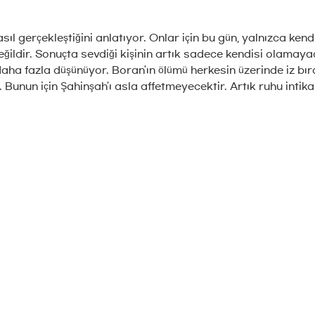
asıl gerçekleştiğini anlatıyor. Onlar için bu gün, yalnızca ke
 değildir. Sonuçta sevdiği kişinin artık sadece kendisi olamay
a fazla düşünüyor. Boran'ın ölümü herkesin üzerinde iz bırak
r. Bunun için Şahinşah'ı asla affetmeyecektir. Artık ruhu in