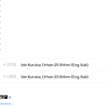
.
.
.
.
.
.
.
.
.
이전글
İzle Kuruluş Orhan 25 Bölüm (Eng Sub)
다음글
İzle Kuruluş Orhan 23 Bölüm (Eng Sub)
댓글
0