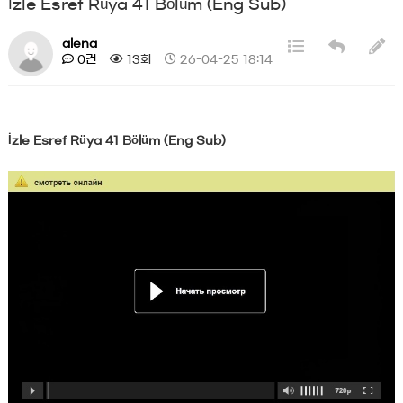
İzle Esref Rüya 41 Bölüm (Eng Sub)
alena
0건
13회
26-04-25 18:14
İzle Esref Rüya 41 Bölüm (Eng Sub)