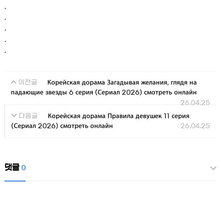
.
.
.
.
.
Корейская дорама Загадывая желания, глядя на
이전글
падающие звезды 6 серия (Сериал 2026) смотреть онлайн
26.04.25
Корейская дорама Правила девушек 11 серия
다음글
(Сериал 2026) смотреть онлайн
26.04.25
댓글
0