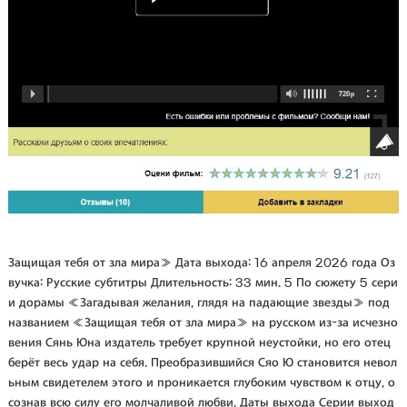
Защищая тебя от зла мира» Дата выхода: 16 апреля 2026 года Оз
вучка: Русские субтитры Длительность: 33 мин. 5 По сюжету 5 сери
и дорамы «Загадывая желания, глядя на падающие звезды» под
названием «Защищая тебя от зла мира» на русском из-за исчезно
вения Сянь Юна издатель требует крупной неустойки, но его отец
берёт весь удар на себя. Преобразившийся Сяо Ю становится невол
ьным свидетелем этого и проникается глубоким чувством к отцу, о
сознав всю силу его молчаливой любви. Даты выхода Серии выход